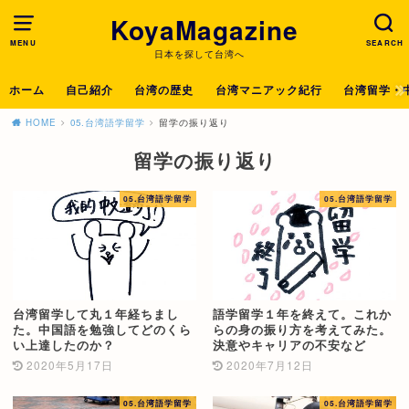
KoyaMagazine
MENU
SEARCH
日本を探して台湾へ
ホーム
自己紹介
台湾の歴史
台湾マニアック紀行
台湾留学・
HOME
05.台湾語学留学
留学の振り返り
留学の振り返り
05.台湾語学留学
05.台湾語学留学
台湾留学して丸１年経ちまし
語学留学１年を終えて。これか
た。中国語を勉強してどのくら
らの身の振り方を考えてみた。
い上達したのか？
決意やキャリアの不安など
2020年5月17日
2020年7月12日
05.台湾語学留学
05.台湾語学留学