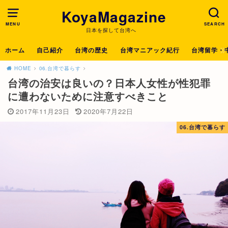
KoyaMagazine
MENU
SEARCH
日本を探して台湾へ
ホーム
自己紹介
台湾の歴史
台湾マニアック紀行
台湾留学・
HOME
06.台湾で暮らす
台湾の治安は良いの？日本人女性が性犯罪
に遭わないために注意すべきこと
2017年11月23日
2020年7月22日
06.台湾で暮らす