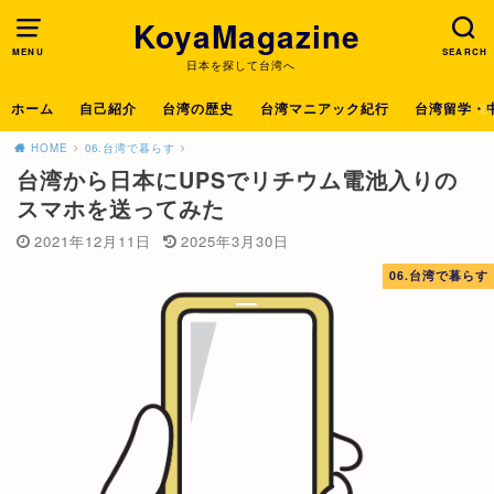
KoyaMagazine
MENU
SEARCH
日本を探して台湾へ
ホーム
自己紹介
台湾の歴史
台湾マニアック紀行
台湾留学・
HOME
06.台湾で暮らす
台湾から日本にUPSでリチウム電池入りの
スマホを送ってみた
2021年12月11日
2025年3月30日
06.台湾で暮らす