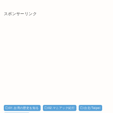
スポンサーリンク
01.台湾の歴史を知る
02.マニアック紀行
台北/Taipei