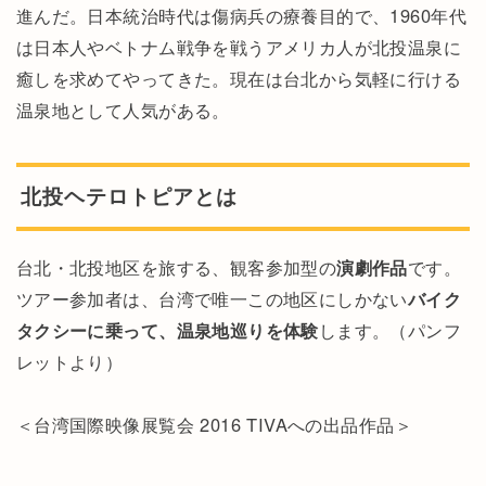
進んだ。日本統治時代は傷病兵の療養目的で、1960年代
は日本人やベトナム戦争を戦うアメリカ人が北投温泉に
癒しを求めてやってきた。現在は台北から気軽に行ける
温泉地として人気がある。
北投ヘテロトピアとは
台北・北投地区を旅する、観客参加型の
演劇作品
です。
ツアー参加者は、台湾で唯一この地区にしかない
バイク
タクシーに乗って、温泉地巡りを体験
します。（パンフ
レットより）
＜台湾国際映像展覧
会 2016 TIVAへの出品作品＞