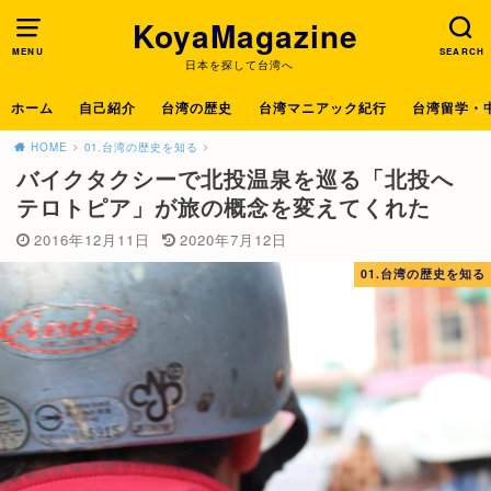
KoyaMagazine
MENU
SEARCH
日本を探して台湾へ
ホーム
自己紹介
台湾の歴史
台湾マニアック紀行
台湾留学・
HOME
01.台湾の歴史を知る
バイクタクシーで北投温泉を巡る「北投へ
テロトピア」が旅の概念を変えてくれた
2016年12月11日
2020年7月12日
01.台湾の歴史を知る