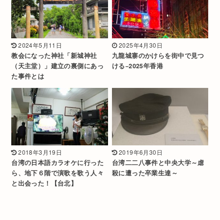
2024年5月11日
2025年4月30日
教会になった神社「新城神社
九龍城寨のかけらを街中で見つ
（天主堂）」建立の裏側にあっ
ける−2025年香港
た事件とは
2018年3月19日
2019年6月30日
台湾の日本語カラオケに行った
台湾二二八事件と中央大学～虐
ら、地下６階で演歌を歌う人々
殺に遭った卒業生達～
と出会った！【台北】