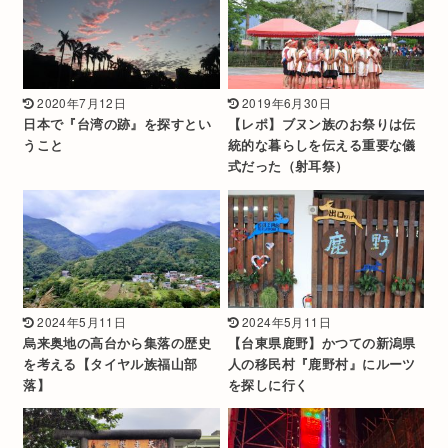
2020年7月12日
2019年6月30日
日本で『台湾の跡』を探すとい
【レポ】ブヌン族のお祭りは伝
うこと
統的な暮らしを伝える重要な儀
式だった（射耳祭）
2024年5月11日
2024年5月11日
烏来奥地の高台から集落の歴史
【台東県鹿野】かつての新潟県
を考える【タイヤル族福山部
人の移民村『鹿野村』にルーツ
落】
を探しに行く