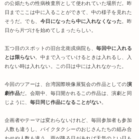
の公娼たちの性病検査所として使われていた場所だ。昨
日までここは中に入ることができて、中の様子を見れた
そうだ。でも、
今日になったら中に入れなくなった
。昨
日から片づけを始めてしまったらしい。
五つ目のスポットの旧台北衛戍病院も、
毎回中に入れる
とは限らない
。中まで入っていけるときは入れるし、入
れない時は入れない。この日は中には入れなかった。
今回のツアーは、台湾国際映像展覧
会の作品としての
演
劇作品
だ。会期中、毎日開かれるこの作品は、演劇と同
じように、
毎日同じ作品になることがない
。
企画者やテーマは変わらないけれど、毎回参加者も参加
人数も違うし、バイクタクシーのおじさんたちの組み合
わせや人数も違う。雨が降る日があれば天気のよい日も