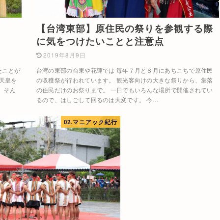
【台湾東部】原住民の祭りを参観する際
に気をつけたいことと注意点
2019年8月9日
たことが
台湾の東部の台東や花蓮では 毎年７月と８月にあちこちで原住民
天皇を
の収穫祭が行われています。 観光客向けの大きな祭りから、集落
 そん
の住民だけのお祭りまで。 一日でもいろんな場所で開催されてい
るので、はしごして回るのは大変です。 今…
02.マニアック紀行