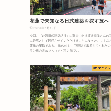
花蓮で未知なる日式建築を探す旅へ
2025年6月10日
今回、『台湾日式建築紀行』の著者である渡邉義孝さんの
に通訳として同行させていただけることになった。 これは
蓮旅の記録である。 旅の始まり 花蓮駅で出迎えてくれた
ラン族のUtayさん（クバラン語でut…
02.マニア