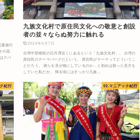
九族文化村で原住民文化への敬意と創設
者の並々ならぬ努力に触れる
2024年4月7日
花蓮旅行
その花
台湾中部南投の日月潭近くにあるという「九族文化村」。 台湾の
のはクバ
原住民のテーマパークだという。 原住民がテーマってどういうこ
とだろう。 彼らを見せ物にしているのか…と初めは疑った見方を
していた私だが、 帰る頃にはすっかり九族…
ック紀行
02.マニアック紀行