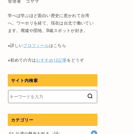
管理者 コヤマ
学べば学ぶほど面白い歴史に惹かれて台湾
へ。ワーホリを経て、現在は台北で働いてい
ます。廃墟や団地、B級スポットが好き。
※詳しい
プロフィール
はこちら
※初めての方は
おすすめ12記事
をどうぞ
サイト内検索
カテゴリー
01.台湾の歴史を知る
15