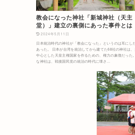
教会になった神社「新城神社（天主
堂）」建立の裏側にあった事件とは
2024年5月11日
日本統治時代の神社が「教会になった」というのは耳にし
あった。 日本が台湾を統治してから建てた68社の神社は、
中心とした天皇主権国家を作るための、権力の象徴だった。
な神社は、戦後国民党の統治の時代に壊さ…