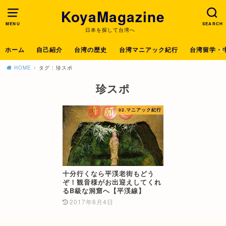
KoyaMagazine
MENU
SEARCH
日本を探して台湾へ
ホーム
自己紹介
台湾の歴史
台湾マニアック紀行
台湾留学・
HOME
タグ : 珍スポ
珍スポ
02.マニアック紀行
十分行くなら平渓老街もどう
ぞ！観音様がお出迎えしてくれ
るB級な洞窟へ【平渓線】
2017年6月4日