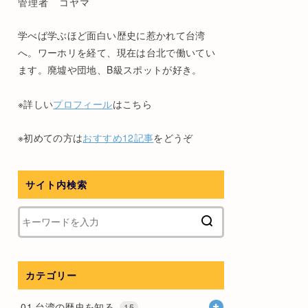
管理者 コヤマ
学べば学ぶほど面白い歴史に惹かれて台湾
へ。ワーホリを経て、現在は台北で働いてい
ます。廃墟や団地、B級スポットが好き。
※詳しい
プロフィール
はこちら
※初めての方は
おすすめ12記事
をどうぞ
サイト内検索
カテゴリー
01.台湾の歴史を知る
15