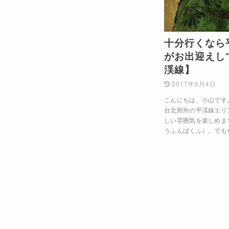
十分行くなら
がお出迎えし
渓線】
2017年6月4日
こんにちは、小山です
台北郊外の平渓線エリ
しい雰囲気を楽しめま
うふんばくふ）。でも