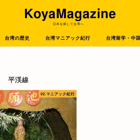
KoyaMagazine
日本を探して台湾へ
台湾の歴史
台湾マニアック紀行
台湾留学・中
平渓線
02.マニアック紀行