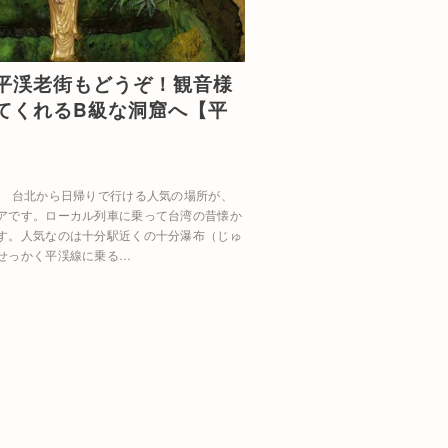
平渓老街もどうぞ！観音様
てくれるB級な洞窟へ【平
。 台北から日帰りで行ける人気の場所が、
アです。ローカル列車に乗って台湾の昔懐か
す。人気なのは十分駅近くの十分瀑布（じゅ
せっかく平渓線に乗る…